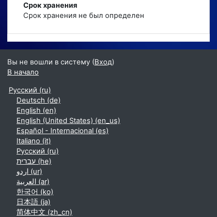
Срок хранения
Срок хранения не был определен
Вы не вошли в систему (
Вход
)
В начало
Русский ‎(ru)‎
Deutsch ‎(de)‎
English ‎(en)‎
English (United States) ‎(en_us)‎
Español - Internacional ‎(es)‎
Italiano ‎(it)‎
Русский ‎(ru)‎
עברית ‎(he)‎
اردو ‎(ur)‎
العربية ‎(ar)‎
한국어 ‎(ko)‎
日本語 ‎(ja)‎
简体中文 ‎(zh_cn)‎